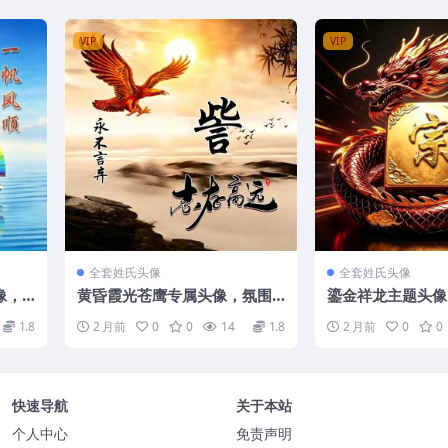
VIP
VIP
全套姓氏头像
全套姓氏头像
像，
黄昏霞光苍鹰专属头像，氛围
鎏金祥龙主题头像
愈配
感国风姓氏头像大全
瑞点亮你的个性标
1.8
2 月前
0
0
14
1.8
2 月前
0
0
快速导航
关于本站
个人中心
免责声明