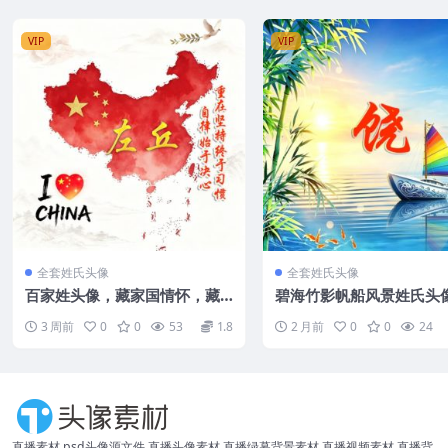
VIP
VIP
全套姓氏头像
全套姓氏头像
百家姓头像，藏家国情怀，藏
碧海竹影帆船风景姓氏头
心底韧劲
一帆风顺藏着顺遂寓意治
3 周前
0
0
53
1.8
2 月前
0
0
24
图
直播素材,psd头像源文件,直播头像素材,直播绿幕背景素材,直播视频素材,直播背