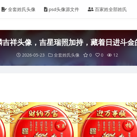
全套姓氏头像
psd头像源文件
百家姓全部姓氏
麟吉祥头像，吉星瑞照加持，藏着日进斗金
2026-05-23
全套姓氏头像
0
0
12