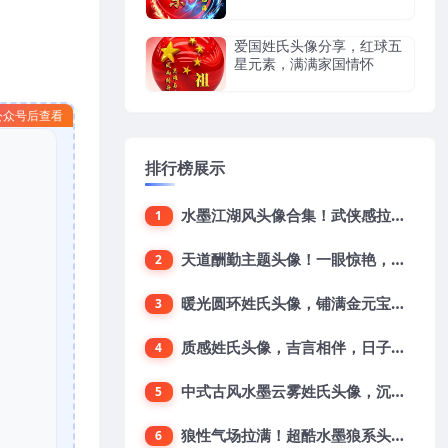
爱国姓氏头像分享，红球五
星元素，满满家国情怀
公众号后查看
排行榜展示
水墨江湖风头像合集！武侠感拉满，直接帅出圈
1
天道酬勤主题头像！一眼惊艳，解锁独特人设
2
暖光圆环姓氏头像，铺满金元宝尽显吉祥好寓意
3
质感姓氏头像，吉言相伴，日子平安兴旺
4
中式古风水墨云雾姓氏头像，沉静雅致自带韵味
5
狼性气场拉满！超酷水墨狼系头像，一眼沦陷
6