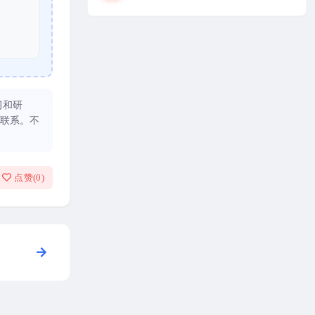
习和研
联系。不
点赞(
0
)
的