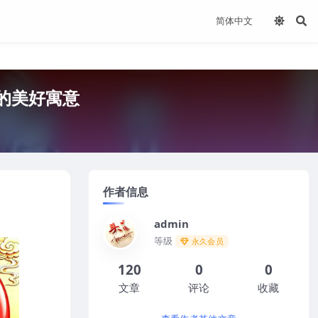
的美好寓意
作者信息
admin
等级
永久会员
120
0
0
文章
评论
收藏