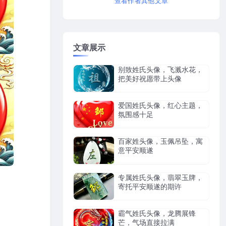
查看作者其他文章
文章展示
别致姓氏头像，飞溅水花，
把美好祝愿带上头像
爱国姓氏头像，红心主题，
氛围感十足
百家姓头像，玉佩吊坠，寓
意平安顺遂
专属姓氏头像，翡翠玉牌，
寄托平安顺遂的期许
霸气姓氏头像，龙腾展锋
芒，气场直接拉满