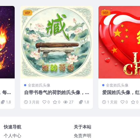
VIP
VIP
全套姓氏头像
全套姓氏头像
，每
自带书卷气的荷韵姓氏头像，
爱国姓氏头像，红
款
告别千篇一律
围感十足
1.8
3 月前
0
0
27
1.8
1 天前
0
0
快速导航
关于本站
个人中心
免责声明