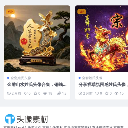
VIP
VIP
全套姓氏头像
全套姓氏头像
金雕山水姓氏头像合集，铜钱
分享祥瑞氛围感姓氏头像
海浪自带事业顺遂的好运气场
个姓都有适配的星河瑞兽
2 月前
0
0
18
1.8
2 月前
0
0
15
直播素材,psd头像源文件,直播头像素材,直播绿幕背景素材,直播视频素材,直播背