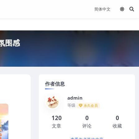
氛围感
作者信息
admin
等级
永久会员
120
0
0
文章
评论
收藏