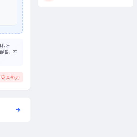
习和研
联系。不
点赞(
0
)
围