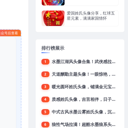
爱国姓氏头像分享，红球五
星元素，满满家国情怀
公众号后查看
排行榜展示
水墨江湖风头像合集！武侠感拉满，直接帅出圈
1
天道酬勤主题头像！一眼惊艳，解锁独特人设
2
暖光圆环姓氏头像，铺满金元宝尽显吉祥好寓意
3
质感姓氏头像，吉言相伴，日子平安兴旺
4
中式古风水墨云雾姓氏头像，沉静雅致自带韵味
5
狼性气场拉满！超酷水墨狼系头像，一眼沦陷
6