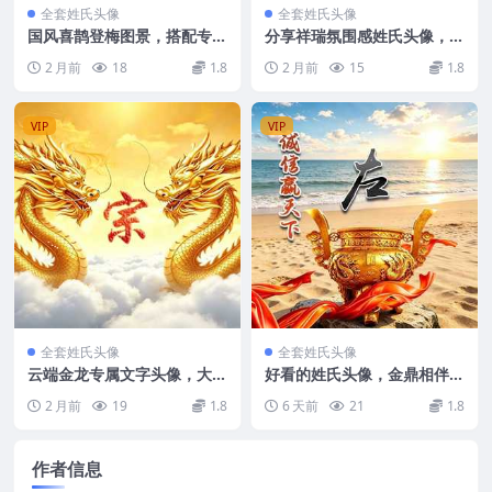
全套姓氏头像
全套姓氏头像
国风喜鹊登梅图景，搭配专属
分享祥瑞氛围感姓氏头像，每
姓氏做成别致微信头像
个姓都有适配的星河瑞兽款
2 月前
18
1.8
2 月前
15
1.8
VIP
VIP
全套姓氏头像
全套姓氏头像
云端金龙专属文字头像，大气
好看的姓氏头像，金鼎相伴，
耐看的中式头像素材
守住心中诚信
2 月前
19
1.8
6 天前
21
1.8
作者信息