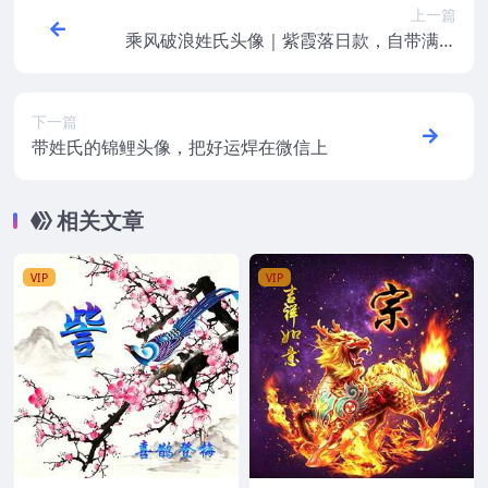
上一篇
乘风破浪姓氏头像｜紫霞落日款，自带满满
好运氛围感
下一篇
带姓氏的锦鲤头像，把好运焊在微信上
相关文章
VIP
VIP