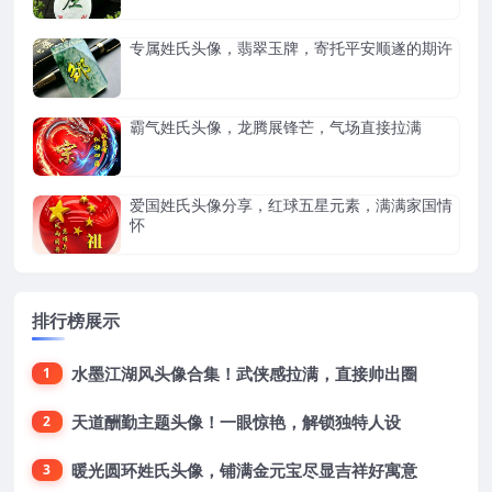
专属姓氏头像，翡翠玉牌，寄托平安顺遂的期许
霸气姓氏头像，龙腾展锋芒，气场直接拉满
爱国姓氏头像分享，红球五星元素，满满家国情
怀
排行榜展示
水墨江湖风头像合集！武侠感拉满，直接帅出圈
1
天道酬勤主题头像！一眼惊艳，解锁独特人设
2
暖光圆环姓氏头像，铺满金元宝尽显吉祥好寓意
3