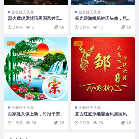
全套姓氏头像
全套姓氏头像
烈火猛虎废墟暗黑国风姓氏头
极光碧海帆船姓氏头像，氛围
像，霸气肃杀氛围感专属头像
感直接拉满
2 月前
21
1.8
2 月前
17
1.8
图集随心挑选
VIP
VIP
全套姓氏头像
全套姓氏头像
百家姓头像上新，竹报平安，
复古红底浮雕鎏金凤凰国风头
富贵有余！
像底图，喜庆吉祥底蕴专属个
1 周前
36
1.8
2 月前
20
1.8
人姓氏头像图集随心挑选