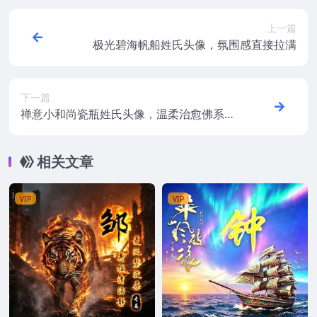
上一篇
极光碧海帆船姓氏头像，氛围感直接拉满
下一篇
禅意小和尚瓷瓶姓氏头像，温柔治愈佛系风
头像合集
相关文章
VIP
VIP