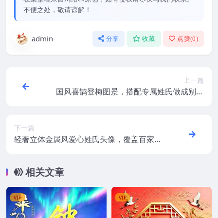
不便之处，敬请谅解！
admin
分享
收藏
点赞(
0
)
上一篇
国风喜鹊登梅图景，搭配专属姓氏做成别致
微信头像
下一篇
轻奢立体金属风爱心姓氏头像，覆盖百家姓
可供浏览挑选微信头像
相关文章
VIP
VIP