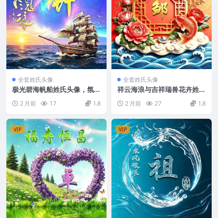
全套姓氏头像
全套姓氏头像
极光碧海帆船姓氏头像，氛围
祥云海浪与吉祥瑞兽花卉姓氏
感直接拉满
头像，适配百家姓打造喜庆个
2 月前
17
1.8
2 月前
27
1.8
人头像
VIP
VIP