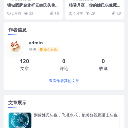
镶钻圆牌金龙祥云姓氏头像，
狼啸月夜，你的姓氏头像藏着
鎏金质感气场十足
独一份的清冷浪漫
2 月前
33
1.8
4 月前
29
1.8
作者信息
admin
等级
永久会员
120
0
0
文章
评论
收藏
查看作者其他文章
文章展示
别致姓氏头像，飞溅水花，把美好祝愿带上头像