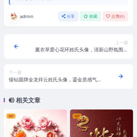
admin
分享
收藏
点赞(
0
)
上一篇
薰衣草爱心花环姓氏头像，清新山野氛围感
拉满
下一篇
镶钻圆牌金龙祥云姓氏头像，鎏金质感气场
十足
相关文章
VIP
VIP