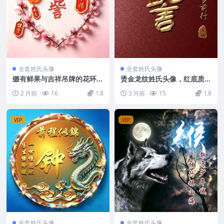
全套姓氏头像
全套姓氏头像
缀有鲜果与吉祥吊牌的花环姓
烫金龙纹姓氏头像，红底质感
氏头像，适配百家姓制作治愈
搭配大气文字，自带前路光明
2 月前
16
1.8
3 月前
15
1.8
个人头像
的好兆头
VIP
VIP
全套姓氏头像
全套姓氏头像